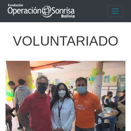
VOLUNTARIADO
Previ
Next
ous